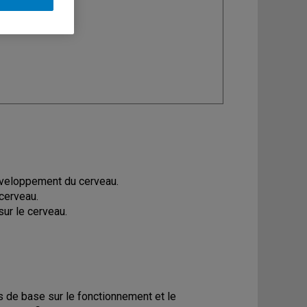
ine
: Didactique
éveloppement du cerveau.
 cerveau.
ur le cerveau.
s de base sur le fonctionnement et le