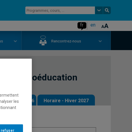
fr
en
us
Rencontrez-nous
à la neuroéducation
permettent
 - Automne 2026
Horaire - Hiver 2027
nalyser les
ctionnant
 refuser