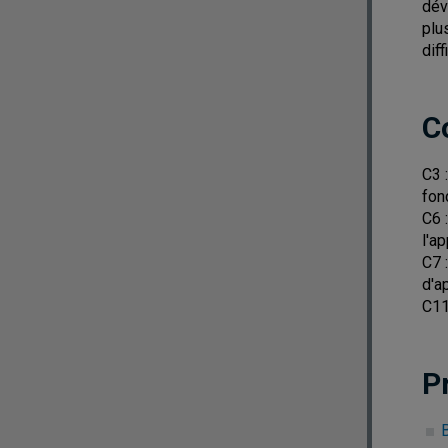
dév
plu
dif
C
C3 
fon
C6 
l'a
C7 
d'a
C11
P