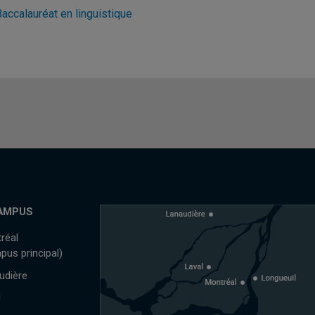
accalauréat en linguistique
AMPUS
réal
pus principal)
udière
l