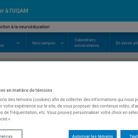
er à l'UQAM
ction à la neuroéducation
Calendriers
Nos
campus
En savoir pl
ion
universitaires
OURS
//
DDD4000
-
Introduction 
es en matière de témoins
sons des témoins (cookies) afin de collecter des informations qui nous 
Description
Horaire - Été 2026
Horaire
r votre expérience sur le site, de vous proposer des contenus vidéo, d’a
es de fréquentation, etc. Vous pouvez personnaliser votre choix en séle
ces ».
érences
Autoriser les témoins
Tout