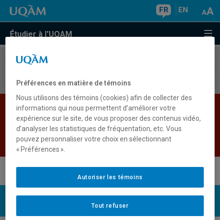
FR
EN
Étudier à l'UQAM
Aucun résultat
Préférences en matière de témoins
Nous utilisons des témoins (cookies) afin de collecter des
Les bases de données institutionnelles sont
informations qui nous permettent d’améliorer votre
expérience sur le site, de vous proposer des contenus vidéo,
indisponibles pour le moment. Veuillez
d’analyser les statistiques de fréquentation, etc. Vous
réessayer plus tard.
pouvez personnaliser votre choix en sélectionnant
Retour
« Préférences ».
Autoriser les témoins
UQAM
Nous joindre
Tout refuser