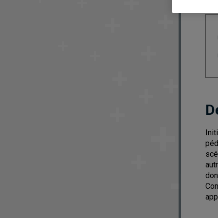
D
Ini
péd
scé
aut
don
Con
app