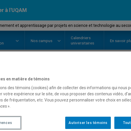
er à l'UQAM
ement et apprentissage par projets en science et technologie au seco
Calendriers
Nos
campus
En savoir pl
ion
universitaires
OURS
//
DDD8543
-
Enseignement
es en matière de témoins
projets en science et te
sons des témoins (cookies) afin de collecter des informations qui nous 
r votre expérience sur le site, de vous proposer des contenus vidéo, d’a
es de fréquentation, etc. Vous pouvez personnaliser votre choix en séle
ces ».
Description
Horaire - Été 2026
Horaire
érences
Autoriser les témoins
Tout