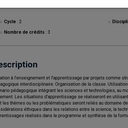
Cycle
: 2
Discipl
Nombre de crédits
: 3
escription
tiation à l'enseignement et l'apprentissage par projets comme s
agogique interdisciplinaire. Organisation de la classe. Utilisatio
nario pédagogique intégrant les sciences et technologies, au mo
rement. Les situations d'apprentissage se réaliseront en utilisa
t les thèmes ou les problématiques seront reliés au domaine de l
sidérations éthiques dans les relations entre la science, la techn
rentissages réalisés dans le programme et synthèse de la forma