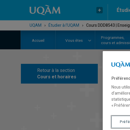
Étudi
UQAM
›
Étudier à l'UQAM
›
Cours DDD8543 | Enseign
Programmes,
Accueil
Vous êtes
cours et admiss
Retour à la section
C
Cours et horaires
Préférenc
Nous utili
d’améliore
statistiqu
« Préféren
Préf