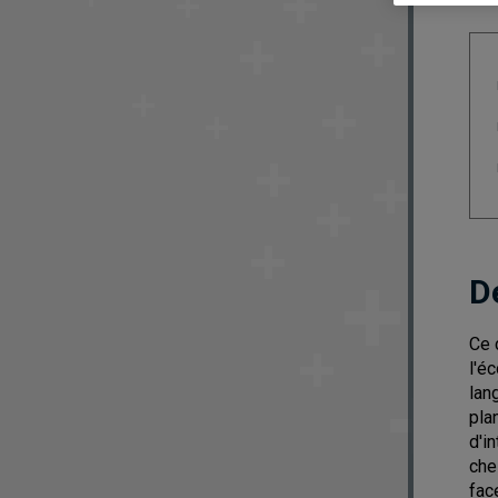
D
Ce 
l'é
lan
pla
d'i
che
fac