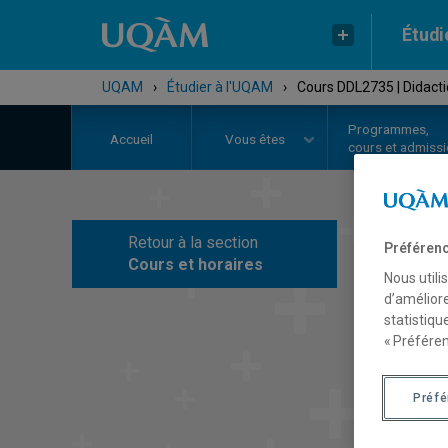
Étudi
UQAM
›
Étudier à l'UQAM
›
Cours DDL2735 | Didactiq
Programmes,
Accueil
Vous êtes
cours et admiss
Retour à la section
Préférenc
C
Cours et horaires
Nous utili
d’améliore
statistiqu
« Préféren
Préf