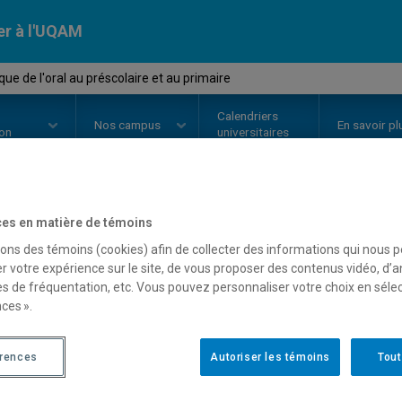
er à l'UQAM
ue de l'oral au préscolaire et au primaire
Calendriers
Nos
campus
En savoir pl
ion
universitaires
es en matière de témoins
OURS
//
DDL2735
-
Didactique de 
sons des témoins (cookies) afin de collecter des informations qui nous 
au primaire
r votre expérience sur le site, de vous proposer des contenus vidéo, d’a
es de fréquentation, etc. Vous pouvez personnaliser votre choix en séle
ces ».
Description
Horaire - Été 2026
Horaire
érences
Autoriser les témoins
Tout