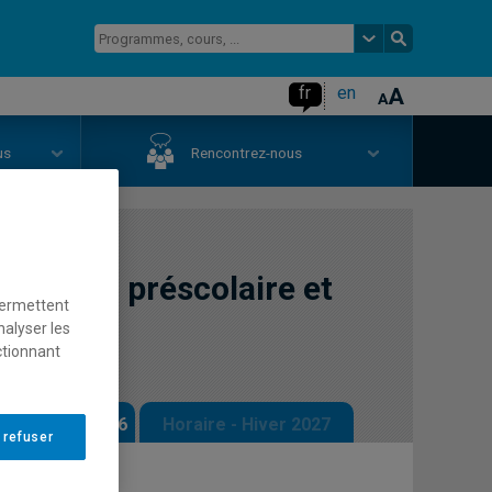
fr
en
us
Rencontrez-nous
l'oral au préscolaire et
permettent
nalyser les
ctionnant
 - Automne 2026
Horaire - Hiver 2027
 refuser