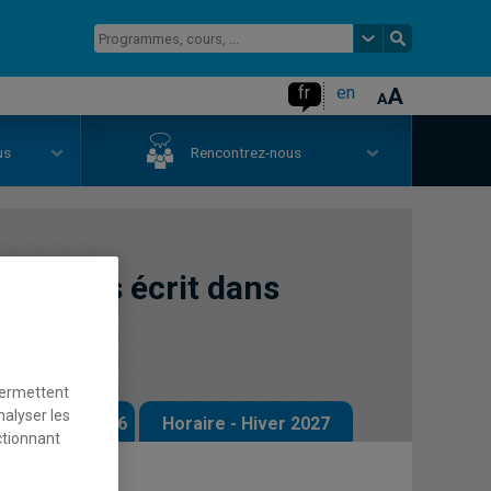
fr
en
us
Rencontrez-nous
français écrit dans
permettent
nalyser les
 - Automne 2026
Horaire - Hiver 2027
ctionnant