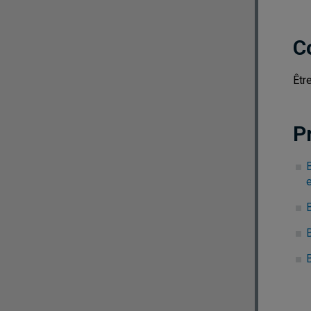
C
Êtr
P
B