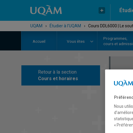
Étudi
UQAM
›
Étudier à l'UQAM
›
Cours DDL6000 | Le sout
Programmes,
Accueil
Vous êtes
cours et admiss
Retour à la section
C
Cours et horaires
Préférenc
Nous utili
d’améliore
statistiqu
« Préféren