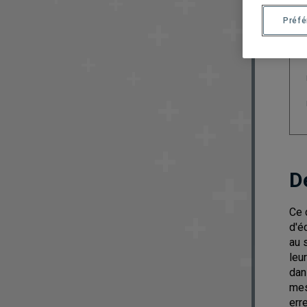
Préf
D
Ce 
d'é
au 
leu
dan
mes
err