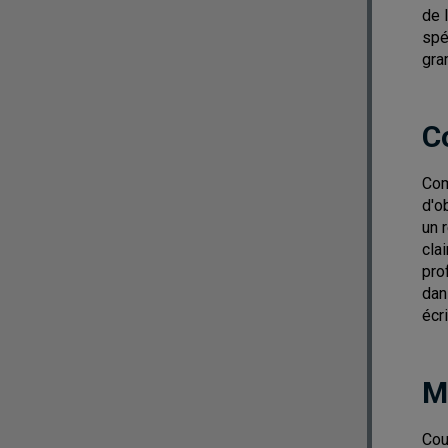
de 
spé
gra
C
Com
d'o
un 
cla
pro
dan
écri
M
Cou