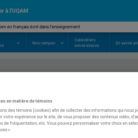
er à l'UQAM
ien en français écrit dans l'enseignement
Calendriers
Nos
campus
En savoir pl
ion
universitaires
OURS
//
DDL6000
-
Le soutien en 
l'enseignement
es en matière de témoins
sons des témoins (cookies) afin de collecter des informations qui nous 
r votre expérience sur le site, de vous proposer des contenus vidéo, d’a
Description
Horaire - Été 2026
Horaire
es de fréquentation, etc. Vous pouvez personnaliser votre choix en séle
ces ».