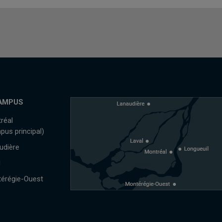
AMPUS
réal
pus principal)
udière
l
érégie-Ouest