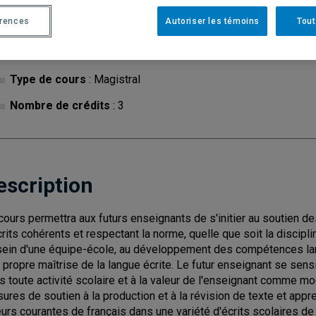
érences
Autoriser les témoins
Tout
Cycle
: 1
Discipl
Type de cours
: Magistral
Nombre de crédits
: 3
escription
cours permettra aux futurs enseignants de s'initier au soutien de
crits cohérents et respectant la norme, quelle que soit la discipl
sein d'une équipe-école, au développement des compétences la
r propre maîtrise de la langue écrite. Le futur enseignant se sensi
s toute activité scolaire et à la valeur de l'enseignant comme mod
ures de soutien à la production et à la révision de texte et apprend
eurs courantes de français dans une variété d'écrits scolaires d