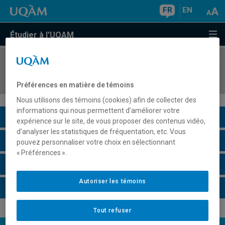
FR
EN
Étudier à l'UQAM
COURS
//
DDL8263
Didactique de l'oral en français langue seconde
Préférences en matière de témoins
Nous utilisons des témoins (cookies) afin de collecter des
informations qui nous permettent d’améliorer votre
Description du cours
expérience sur le site, de vous proposer des contenus vidéo,
d’analyser les statistiques de fréquentation, etc. Vous
Horaire - Été 2026
pouvez personnaliser votre choix en sélectionnant
« Préférences ».
Horaire - Automne 2026
Autoriser les témoins
Horaire - Hiver 2027
Tout refuser