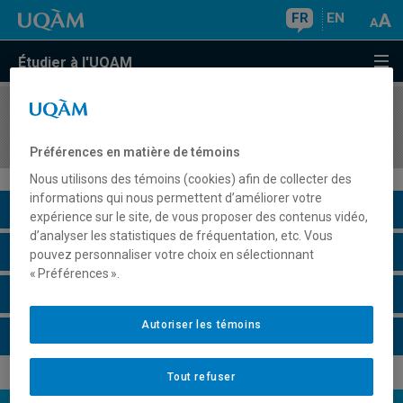
FR
EN
Étudier à l'UQAM
COURS
//
DDL8263
Didactique de l'oral en français langue seconde
Préférences en matière de témoins
Nous utilisons des témoins (cookies) afin de collecter des
informations qui nous permettent d’améliorer votre
Description du cours
expérience sur le site, de vous proposer des contenus vidéo,
d’analyser les statistiques de fréquentation, etc. Vous
Horaire - Été 2026
pouvez personnaliser votre choix en sélectionnant
« Préférences ».
Horaire - Automne 2026
Autoriser les témoins
Horaire - Hiver 2027
Tout refuser