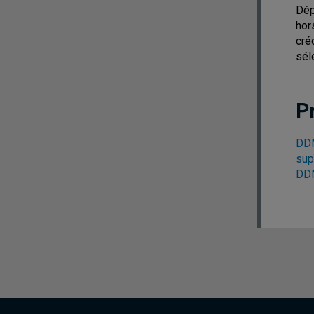
Dép
hor
cré
sél
P
DDM
sup
DDM