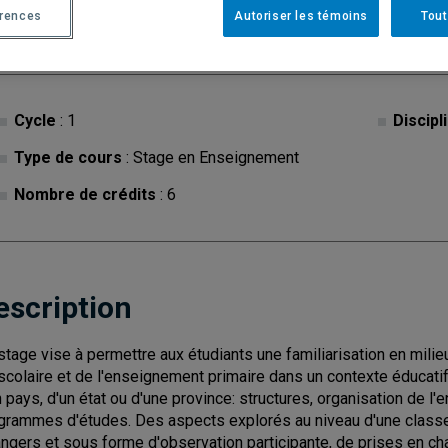
érences
Autoriser les témoins
Tout
Cycle
: 1
Discipl
Type de cours
: Stage en Enseignement
Nombre de crédits
: 6
escription
stage vise à permettre aux étudiants une familiarisation en milie
scolaire et de l'enseignement primaire dans un contexte éducat
n pays, d'un état ou d'une province: structures, organisation de 
grammes d'études. Des aspects explorés au niveau d'une class
angers et sous forme d'observation participante, de prises en ch