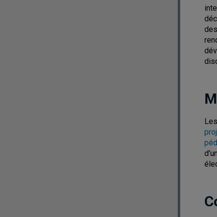
int
déc
des
ren
dév
dis
M
Les
pro
péd
d'u
éle
C