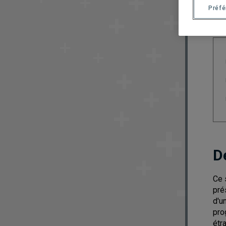
Préf
D
Ce 
pré
d'u
pro
étr