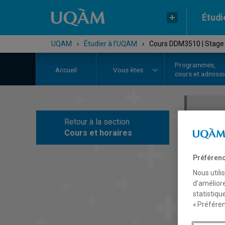
Étudi
UQAM
›
Étudier à l'UQAM
›
Cours DDM3510 | Stage 
Programmes,
Accueil
Vous êtes
cours et admiss
Retour à la section
C
Cours et horaires
Préférenc
Nous utili
d’améliore
statistiqu
« Préféren