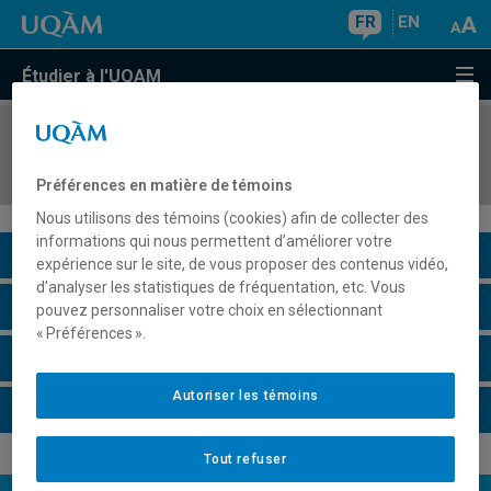
FR
EN
Étudier à l'UQAM
COURS
//
DDM3511
Stage hors Québec: Synthèse et communication
Préférences en matière de témoins
Nous utilisons des témoins (cookies) afin de collecter des
informations qui nous permettent d’améliorer votre
Description du cours
expérience sur le site, de vous proposer des contenus vidéo,
d’analyser les statistiques de fréquentation, etc. Vous
Horaire - Été 2026
pouvez personnaliser votre choix en sélectionnant
« Préférences ».
Horaire - Automne 2026
Autoriser les témoins
Horaire - Hiver 2027
Tout refuser