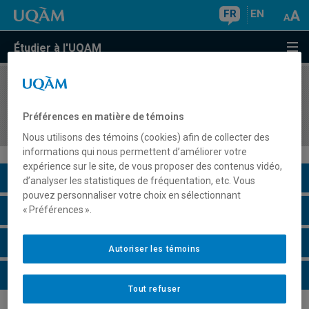
FR
EN
Étudier à l'UQAM
COURS
//
DDM4101
Approche expérientielle, projets pédagogiques
Préférences en matière de témoins
et ressources du milieu
Nous utilisons des témoins (cookies) afin de collecter des
informations qui nous permettent d’améliorer votre
expérience sur le site, de vous proposer des contenus vidéo,
Description du cours
d’analyser les statistiques de fréquentation, etc. Vous
pouvez personnaliser votre choix en sélectionnant
Horaire - Été 2026
« Préférences ».
Horaire - Automne 2026
Autoriser les témoins
Horaire - Hiver 2027
Tout refuser