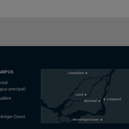
AMPUS
réal
pus principal)
udière
l
érégie-Ouest