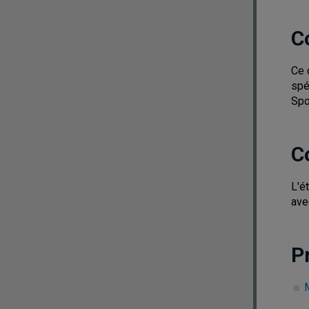
C
Ce 
spé
Spo
C
L'é
ave
P