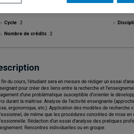
Cycle
: 2
Discipl
Nombre de crédits
: 2
escription
a fin du cours, l'étudiant sera en mesure de rédiger un essai d'a
nseignant pour créer des liens entre la recherche et l'enseignemen
agement d'une problématique susceptible d'orienter le développ
vis durant la maîtrise. Analyse de l'activité enseignante (approch
sse, ergonomique, etc.). Application des modèles de recherche
fessionnel, de même que les procédures concrètes de mise en oe
fessionnelle. Rédaction d'un essai d'analyse des pratiques pro
eignement. Rencontres individuelles ou en groupe.