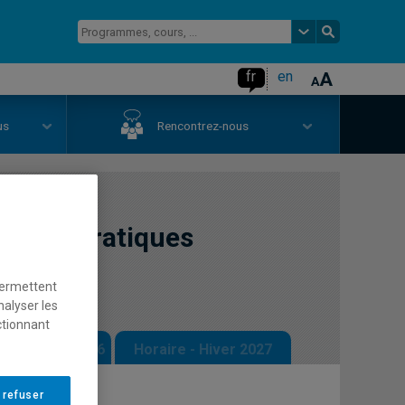
fr
en
us
Rencontrez-nous
se des pratiques
permettent
nalyser les
ctionnant
 - Automne 2026
Horaire - Hiver 2027
 refuser