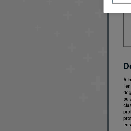
D
À l
l'e
dég
sui
cla
pro
pro
ens