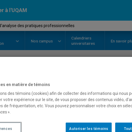
er à l'UQAM
'analyse des pratiques professionnelles
Calendriers
Nos
campus
En savoir pl
ion
universitaires
OURS
//
DDM7990
-
Essai d'analy
es en matière de témoins
professionnelles
sons des témoins (cookies) afin de collecter des informations qui nous 
r votre expérience sur le site, de vous proposer des contenus vidéo, d’a
es de fréquentation, etc. Vous pouvez personnaliser votre choix en séle
ces ».
Description
Horaire - Été 2026
Horaire
érences
Autoriser les témoins
Tout