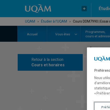
Étudi
UQAM
›
Étudier à l'UQAM
›
Cours DDM7990 | Essai d
Programmes,
Accueil
Vous êtes
cours et admiss
Retour à la section
C
Cours et horaires
Préférenc
Nous utili
d’améliore
statistiqu
« Préféren
Préf