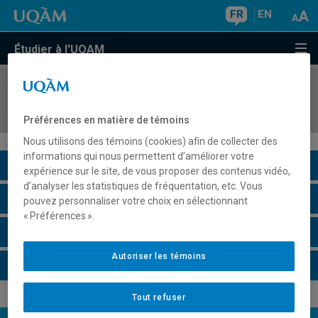
FR
EN
Étudier à l'UQAM
COURS
//
DGR1218
Initiation au design graphique en mode
Préférences en matière de témoins
Nous utilisons des témoins (cookies) afin de collecter des
informations qui nous permettent d’améliorer votre
Description du cours
expérience sur le site, de vous proposer des contenus vidéo,
d’analyser les statistiques de fréquentation, etc. Vous
Horaire - Été 2026
pouvez personnaliser votre choix en sélectionnant
« Préférences ».
Horaire - Automne 2026
Autoriser les témoins
Horaire - Hiver 2027
Tout refuser