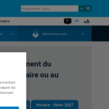
fr
en
ondaire
us
Rencontrez-nous
enseignement du
au primaire ou au
permettent
nalyser les
ctionnant
 - Automne 2026
Horaire - Hiver 2027