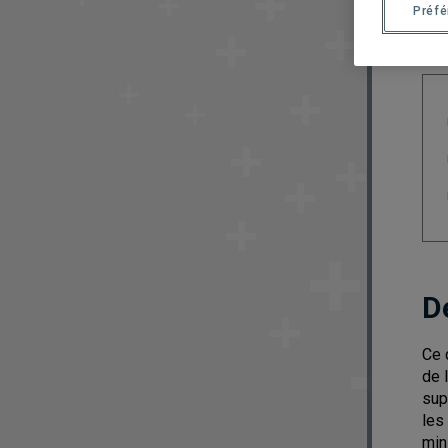
Préf
D
Ce 
de 
sup
les
min