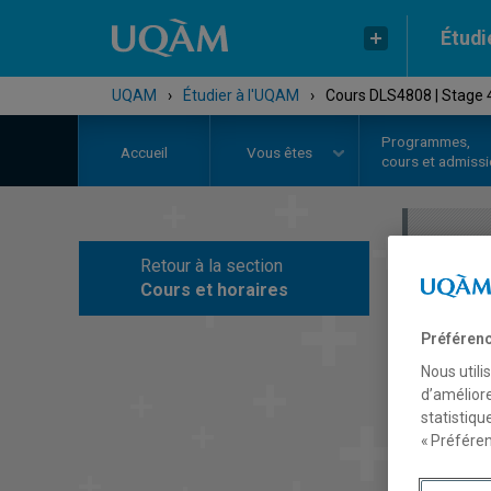
Étudi
UQAM
›
Étudier à l'UQAM
›
Cours DLS4808 | Stage 
Programmes,
Accueil
Vous êtes
cours et admiss
Retour à la section
C
Cours et horaires
Préférenc
Nous utili
d’améliore
statistiqu
« Préféren