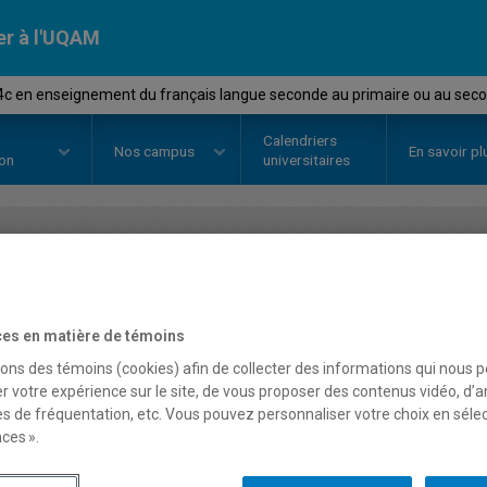
er à l'UQAM
4c en enseignement du français langue seconde au primaire ou au sec
Calendriers
Nos
campus
En savoir pl
ion
universitaires
OURS
//
DLS4808
-
Stage 4c en 
français langue seconde 
es en matière de témoins
sons des témoins (cookies) afin de collecter des informations qui nous 
secondaire
r votre expérience sur le site, de vous proposer des contenus vidéo, d’a
es de fréquentation, etc. Vous pouvez personnaliser votre choix en séle
ces ».
Description
Horaire - Été 2026
Horaire