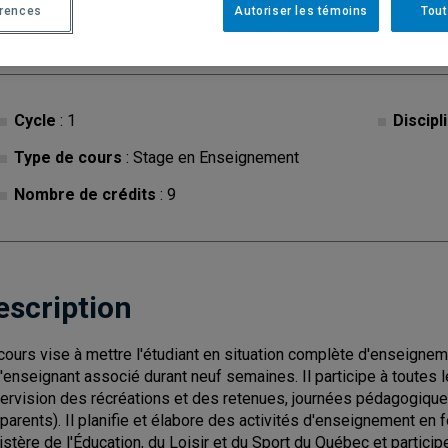
érences
Autoriser les témoins
Tout
Cycle
: 1
Discipl
Type de cours
: Stage en Enseignement
Nombre de crédits
: 9
escription
cours vise à mettre l'étudiant en situation complète d'enseignem
l'enseignant associé durant neuf semaines. Il participe à toutes l
ervision des récréations et des retenues, journées pédagogique
 parents). Il planifie et élabore des activités d'enseignement e
istère de l'Éducation, du Loisir et du Sport du Québec et particip