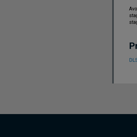
Avo
sta
sta
P
DLS