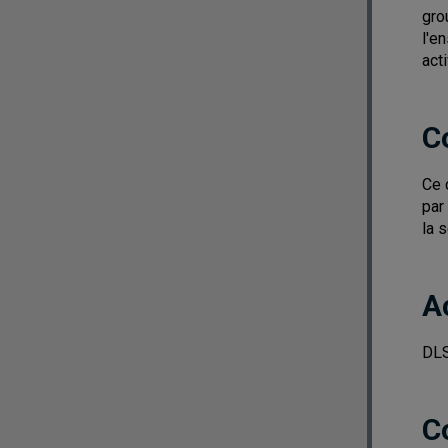
gro
l'e
act
C
Ce 
par
la 
A
DL
C