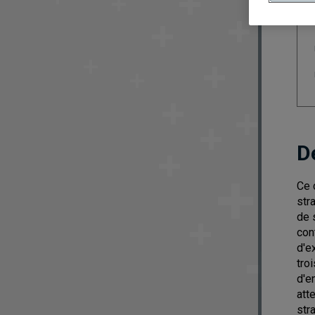
D
Ce 
str
de 
con
d'e
tro
d'e
att
stra