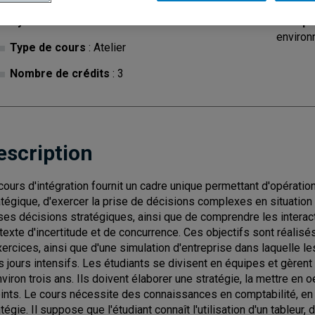
Cycle
: 1
Discipl
environ
Type de cours
: Atelier
Nombre de crédits
: 3
escription
cours d'intégration fournit un cadre unique permettant d'opération
atégique, d'exercer la prise de décisions complexes en situation 
ses décisions stratégiques, ainsi que de comprendre les interac
texte d'incertitude et de concurrence. Ces objectifs sont réalis
xercices, ainsi que d'une simulation d'entreprise dans laquelle l
is jours intensifs. Les étudiants se divisent en équipes et gèren
nviron trois ans. Ils doivent élaborer une stratégie, la mettre en o
eints. Le cours nécessite des connaissances en comptabilité, en 
tégie. Il suppose que l'étudiant connaît l'utilisation d'un tableur, 