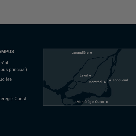
AMPUS
réal
pus principal)
udière
l
érégie-Ouest