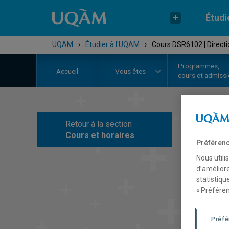
Étudi
UQAM
›
Étudier à l'UQAM
›
Cours DSR6102 | Directi
Programmes,
Accueil
Vous êtes
cours et admiss
Retour à la section
C
Cours et horaires
Préférenc
Nous utili
d’améliore
statistiqu
« Préféren
Préf