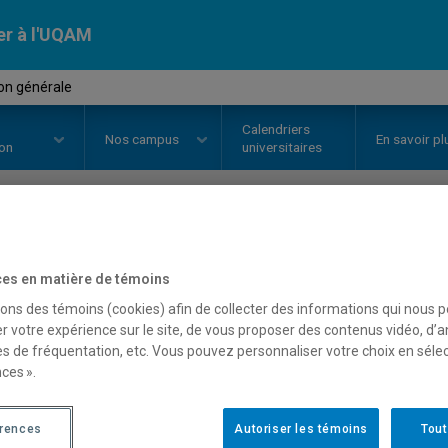
er à l'UQAM
on générale
Calendriers
Nos
campus
En savoir pl
ion
universitaires
OURS
//
DSR6102
-
Direction gén
es en matière de témoins
sons des témoins (cookies) afin de collecter des informations qui nous 
r votre expérience sur le site, de vous proposer des contenus vidéo, d’a
Description
Horaire - Été 2026
Horaire
es de fréquentation, etc. Vous pouvez personnaliser votre choix en séle
ces ».
érences
Autoriser les témoins
Tout