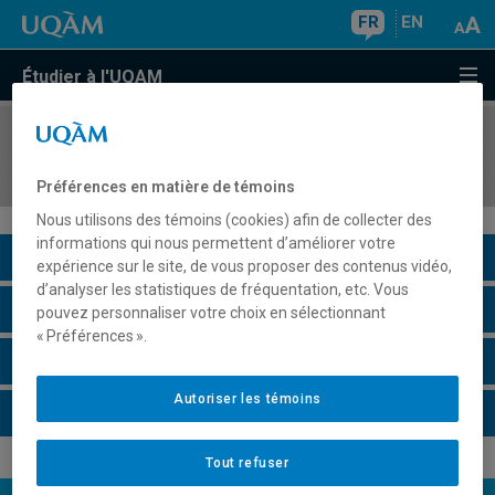
FR
EN
Étudier à l'UQAM
COURS
//
DSR6304
Séminaire sur les marchés des pays de l'Est
Préférences en matière de témoins
Nous utilisons des témoins (cookies) afin de collecter des
informations qui nous permettent d’améliorer votre
Description du cours
expérience sur le site, de vous proposer des contenus vidéo,
d’analyser les statistiques de fréquentation, etc. Vous
Horaire - Été 2026
pouvez personnaliser votre choix en sélectionnant
« Préférences ».
Horaire - Automne 2026
Autoriser les témoins
Horaire - Hiver 2027
Tout refuser