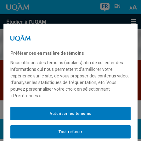
FR
EN
Étudier à l'UQAM
Aucun résultat
Préférences en matière de témoins
Nous utilisons des témoins (cookies) afin de collecter des
Les bases de données institutionnelles sont
informations qui nous permettent d’améliorer votre
expérience sur le site, de vous proposer des contenus vidéo,
indisponibles pour le moment. Veuillez
d’analyser les statistiques de fréquentation, etc. Vous
réessayer plus tard.
pouvez personnaliser votre choix en sélectionnant
Retour
« Préférences ».
Autoriser les témoins
UQAM
Nous joindre
Tout refuser