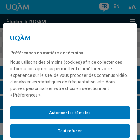
FR
EN
Étudier à l'UQAM
COURS
//
DSR8401
Stratégie de gestion
Préférences en matière de témoins
Nous utilisons des témoins (cookies) afin de collecter des
informations qui nous permettent d’améliorer votre
Description du cours
expérience sur le site, de vous proposer des contenus vidéo,
d’analyser les statistiques de fréquentation, etc. Vous
Horaire - Été 2026
pouvez personnaliser votre choix en sélectionnant
« Préférences ».
Horaire - Automne 2026
Autoriser les témoins
Horaire - Hiver 2027
Tout refuser