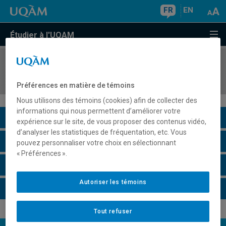
FR
EN
Étudier à l'UQAM
COURS
//
DSR8402
Contexte socioéconomique de l'entreprise
Préférences en matière de témoins
Nous utilisons des témoins (cookies) afin de collecter des
informations qui nous permettent d’améliorer votre
Description du cours
expérience sur le site, de vous proposer des contenus vidéo,
d’analyser les statistiques de fréquentation, etc. Vous
Horaire - Été 2026
pouvez personnaliser votre choix en sélectionnant
« Préférences ».
Horaire - Automne 2026
Autoriser les témoins
Horaire - Hiver 2027
Tout refuser