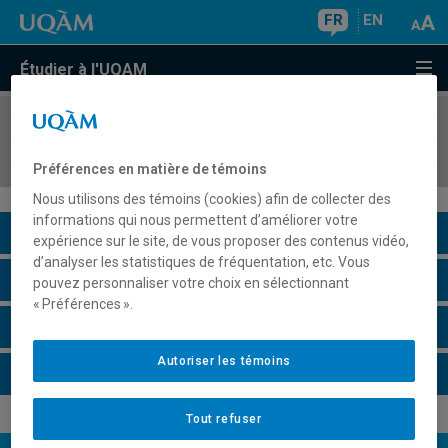
FR
EN
Étudier à l'UQAM
COURS
//
DSR8411
Performer dans une économie internationale II
Préférences en matière de témoins
Nous utilisons des témoins (cookies) afin de collecter des
informations qui nous permettent d’améliorer votre
Description du cours
expérience sur le site, de vous proposer des contenus vidéo,
d’analyser les statistiques de fréquentation, etc. Vous
Horaire - Été 2026
pouvez personnaliser votre choix en sélectionnant
« Préférences ».
Horaire - Automne 2026
Autoriser les témoins
Horaire - Hiver 2027
Tout refuser