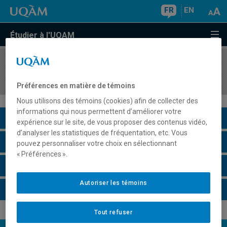
FR
EN
Étudier à l'UQAM
COURS
//
DSR8413
Méthodologie de la recherche en stratégie
Préférences en matière de témoins
Nous utilisons des témoins (cookies) afin de collecter des
informations qui nous permettent d’améliorer votre
Description du cours
expérience sur le site, de vous proposer des contenus vidéo,
d’analyser les statistiques de fréquentation, etc. Vous
Horaire - Été 2026
pouvez personnaliser votre choix en sélectionnant
« Préférences ».
Horaire - Automne 2026
Autoriser les témoins
Horaire - Hiver 2027
Tout refuser