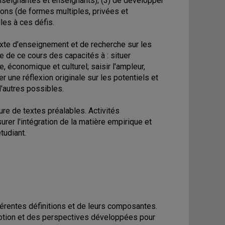
enseignantes et enseignants); (3) de développer
tions (de formes multiples, privées et
les à ces défis.
exte d'enseignement et de recherche sur les
e de ce cours des capacités à : situer
 économique et culturel; saisir l'ampleur,
r une réflexion originale sur les potentiels et
d'autres possibles.
ture de textes préalables. Activités
er l'intégration de la matière empirique et
tudiant.
férentes définitions et de leurs composantes.
 notion et des perspectives développées pour