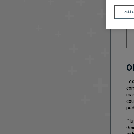
Préf
O
Les
com
mas
cou
péd
Plu
Gra