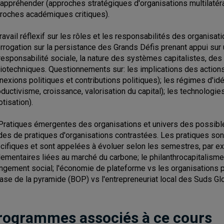
 appréhender (approches stratégiques d'organisations multilatér
roches académiques critiques).
 Travail réflexif sur les rôles et les responsabilités des organis
errogation sur la persistance des Grands Défis prenant appui sur 
responsabilité sociale, la nature des systèmes capitalistes, de
iotechniques. Questionnements sur: les implications des actions
nexions politiques et contributions politiques); les régimes d'idé
oductivisme, croissance, valorisation du capital); les technologies
otisation).
. Pratiques émergentes des organisations et univers des possibl
des de pratiques d'organisations contrastées. Les pratiques son
cifiques et sont appelées à évoluer selon les semestres, par exe
lementaires liées au marché du carbone; le philanthrocapitalisme 
ngement social; l'économie de plateforme vs les organisations po
base de la pyramide (BOP) vs l'entrepreneuriat local des Suds Gl
rogrammes associés à ce cours