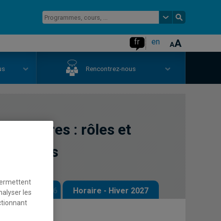
fr
en
us
Rencontrez-nous
lanétaires : rôles et
nisations
permettent
 - Automne 2026
Horaire - Hiver 2027
nalyser les
ctionnant