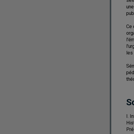
sel
une
pub
Ce 
org
l'é
l'u
les
Sém
péd
thé
S
I. 
His
Pré