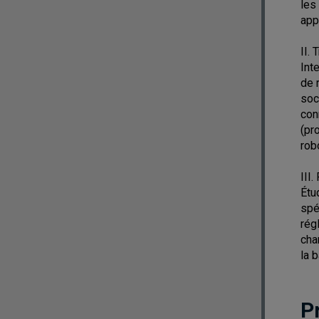
les
app
II.
Int
de 
soc
con
(pr
rob
III
Étu
spé
rég
cha
la 
P