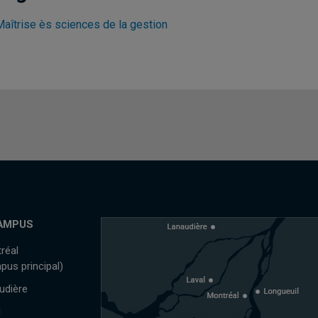
Maîtrise ès sciences de la gestion
AMPUS
réal
pus principal)
udière
l