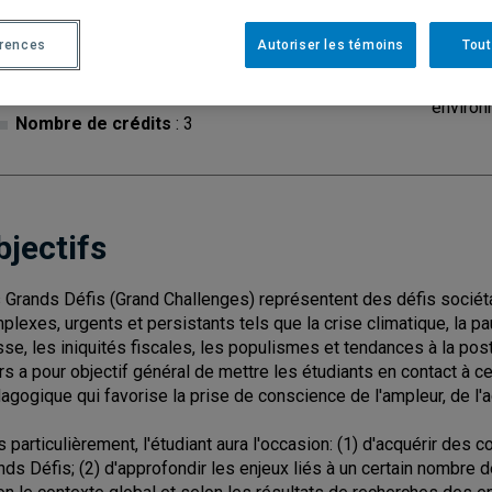
érences
Autoriser les témoins
Tout
Cycle
: 2
Discipl
environ
Nombre de crédits
: 3
bjectifs
 Grands Défis (Grand Challenges) représentent des défis socié
plexes, urgents et persistants tels que la crise climatique, la pa
se, les iniquités fiscales, les populismes et tendances à la post-v
rs a pour objectif général de mettre les étudiants en contact à 
agogique qui favorise la prise de conscience de l'ampleur, de l'a
s particulièrement, l'étudiant aura l'occasion: (1) d'acquérir des
nds Défis; (2) d'approfondir les enjeux liés à un certain nombre 