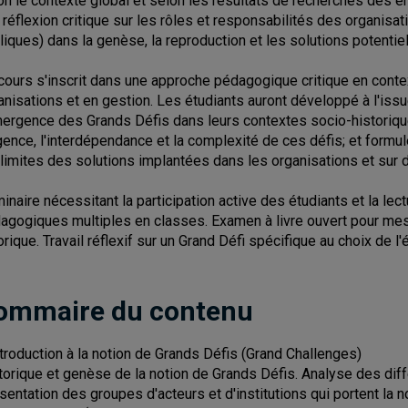
on le contexte global et selon les résultats de recherches des 
 réflexion critique sur les rôles et responsabilités des organisa
liques) dans la genèse, la reproduction et les solutions potentiel
cours s'inscrit dans une approche pédagogique critique en cont
anisations et en gestion. Les étudiants auront développé à l'issu
mergence des Grands Défis dans leurs contextes socio-historique,
rgence, l'interdépendance et la complexité de ces défis; et formule
 limites des solutions implantées dans les organisations et sur 
inaire nécessitant la participation active des étudiants et la lec
agogiques multiples en classes. Examen à livre ouvert pour mesur
orique. Travail réflexif sur un Grand Défi spécifique au choix de l'é
ommaire du contenu
Introduction à la notion de Grands Défis (Grand Challenges)
torique et genèse de la notion de Grands Défis. Analyse des dif
sentation des groupes d'acteurs et d'institutions qui portent la