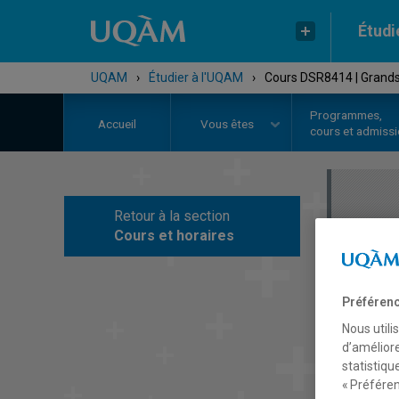
Étudi
UQAM
›
Étudier à l'UQAM
›
Cours DSR8414 | Grands d
Programmes,
Accueil
Vous êtes
cours et admiss
Retour à la section
C
Cours et horaires
Préférenc
Nous utili
d’améliore
statistiqu
« Préféren