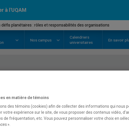
er à l'UQAM
éfis planétaires : rôles et responsabilités des organisations
Calendriers
Nos
campus
En savoir pl
ion
universitaires
OURS
//
DSR8414
-
Grands défis p
responsabilités des orga
es en matière de témoins
sons des témoins (cookies) afin de collecter des informations qui nous 
Description
Horaire - Été 2026
Horaire
r votre expérience sur le site, de vous proposer des contenus vidéo, d’a
es de fréquentation, etc. Vous pouvez personnaliser votre choix en séle
ces ».