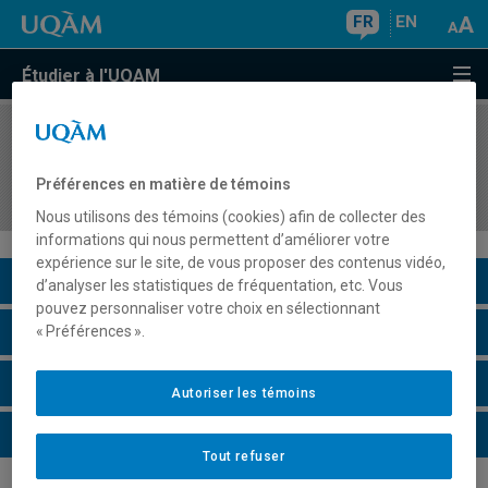
FR
EN
Étudier à l'UQAM
COURS
//
DSR8417
Dimensions et enjeux stratégiques de la
Préférences en matière de témoins
gouvernance d'entreprise
Nous utilisons des témoins (cookies) afin de collecter des
informations qui nous permettent d’améliorer votre
expérience sur le site, de vous proposer des contenus vidéo,
Description du cours
d’analyser les statistiques de fréquentation, etc. Vous
pouvez personnaliser votre choix en sélectionnant
Horaire - Été 2026
« Préférences ».
Horaire - Automne 2026
Autoriser les témoins
Horaire - Hiver 2027
Tout refuser