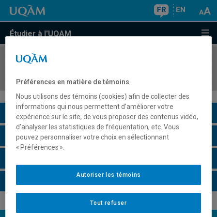
FR
EN
Étudier à l'UQAM
COURS
//
ECO1055
Éléments d'économie contemporaine
Préférences en matière de témoins
Nous utilisons des témoins (cookies) afin de collecter des
informations qui nous permettent d’améliorer votre
Description du cours
expérience sur le site, de vous proposer des contenus vidéo,
d’analyser les statistiques de fréquentation, etc. Vous
Horaire - Été 2026
pouvez personnaliser votre choix en sélectionnant
« Préférences ».
Horaire - Automne 2026
Autoriser les témoins
Horaire - Hiver 2027
Tout refuser