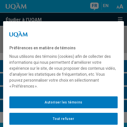
FR
EN
Étudier à l'UQAM
COURS
//
ECO1470
Écologie, économie et environnement
Préférences en matière de témoins
Nous utilisons des témoins (cookies) afin de collecter des
informations qui nous permettent d’améliorer votre
Description du cours
expérience sur le site, de vous proposer des contenus vidéo,
d’analyser les statistiques de fréquentation, etc. Vous
Horaire - Été 2026
pouvez personnaliser votre choix en sélectionnant
« Préférences ».
Horaire - Automne 2026
Autoriser les témoins
Horaire - Hiver 2027
Tout refuser