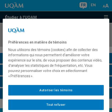
FR
EN
Étudier à l'UQAM
COURS
//
ECO1470
Écologie, économie et environnement
Préférences en matière de témoins
Nous utilisons des témoins (cookies) afin de collecter des
informations qui nous permettent d’améliorer votre
Description du cours
expérience sur le site, de vous proposer des contenus vidéo,
d’analyser les statistiques de fréquentation, etc. Vous
Horaire - Été 2026
pouvez personnaliser votre choix en sélectionnant
« Préférences ».
Horaire - Automne 2026
Autoriser les témoins
Horaire - Hiver 2027
Tout refuser