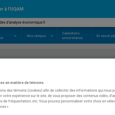
er à l'UQAM
es d'analyse économique II
Calendriers
Nos
campus
En savoir pl
ion
universitaires
OURS
//
ECO3273
-
Méthodes d'an
es en matière de témoins
Description
Horaire - Été 2026
Horaire
sons des témoins (cookies) afin de collecter des informations qui nous 
r votre expérience sur le site, de vous proposer des contenus vidéo, d’a
es de fréquentation, etc. Vous pouvez personnaliser votre choix en séle
ces ».