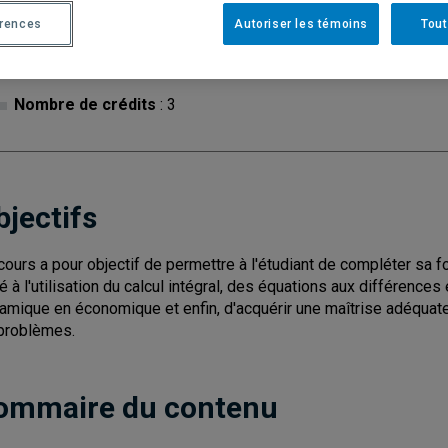
érences
Autoriser les témoins
Tout
Cycle
: 1
Discipl
Type de cours
: Magistral
Nombre de crédits
: 3
bjectifs
cours a pour objectif de permettre à l'étudiant de compléter sa fo
tié à l'utilisation du calcul intégral, des équations aux différence
amique en économique et enfin, d'acquérir une maîtrise adéquate 
problèmes.
ommaire du contenu