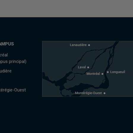
AMPUS
réal
pus principal)
udière
l
érégie-Ouest