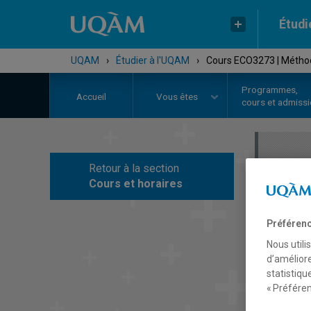
Étudi
UQAM
›
Étudier à l'UQAM
›
Cours ECO3273 | Méthod
Programmes,
Accueil
Vous êtes
cours et admiss
Retour à la section
C
Cours et horaires
Préférenc
Nous utili
d’améliore
statistiqu
« Préféren