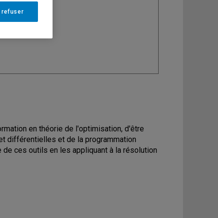
 refuser
ine
: Économie
rmation en théorie de l'optimisation, d'être
s et différentielles et de la programmation
de ces outils en les appliquant à la résolution