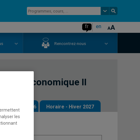
fr
en
us
Rencontrez-nous
alyse économique II
 - Automne 2026
Horaire - Hiver 2027
permettent
nalyser les
ctionnant