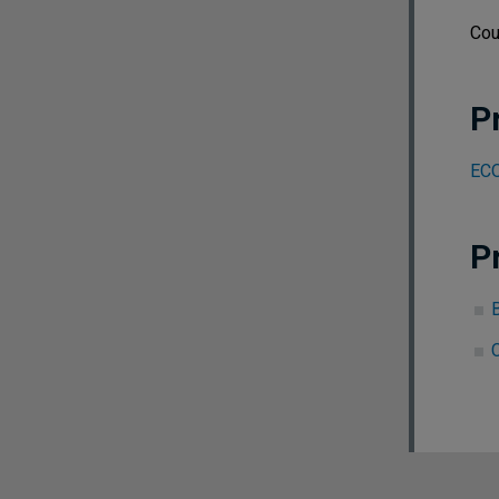
Cou
P
ECO
P