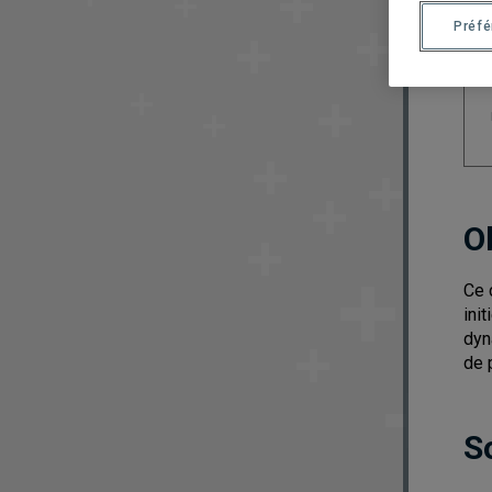
Préf
O
Ce 
ini
dyn
de 
S