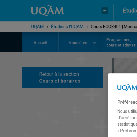
Étudi
UQAM
›
Étudier à l'UQAM
›
Cours ECO3401 | Monnaie
Programmes,
Accueil
Vous êtes
cours et admiss
Retour à la section
C
Cours et horaires
Préférenc
Nous utili
d’améliore
statistiqu
« Préféren