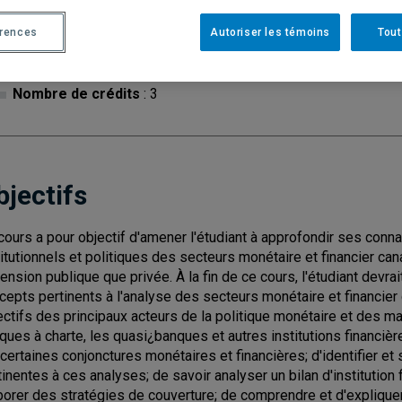
Cycle
: 1
Discipl
érences
Autoriser les témoins
Tout
Type de cours
: Magistral
Nombre de crédits
: 3
bjectifs
cours a pour objectif d'amener l'étudiant à approfondir ses conn
titutionnels et politiques des secteurs monétaire et financier can
ension publique que privée. À la fin de ce cours, l'étudiant devrait
cepts pertinents à l'analyse des secteurs monétaire et financier
ectifs des principaux acteurs de la politique monétaire et des ma
ques à charte, les quasi¿banques et autres institutions financière
 certaines conjonctures monétaires et financières; d'identifier et
tinentes à ces analyses; de savoir analyser un bilan d'institution 
borer des stratégies de couverture; de comprendre et d'expliqu