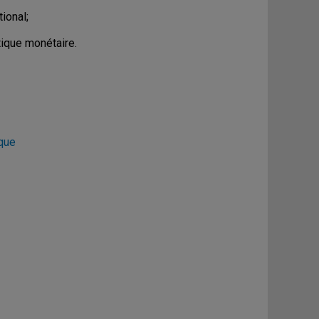
ional;
tique monétaire.
que