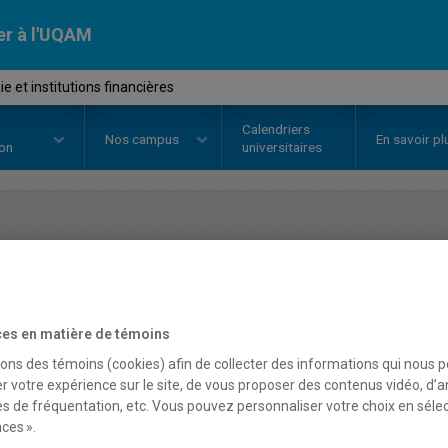
er à l'UQAM
 et institutions financières
Calendriers
Nos
campus
En savoir pl
ion
universitaires
OURS
//
ECO3401
-
Monnaie et in
es en matière de témoins
Description
Horaire - Été 2026
Horaire
sons des témoins (cookies) afin de collecter des informations qui nous 
r votre expérience sur le site, de vous proposer des contenus vidéo, d’a
es de fréquentation, etc. Vous pouvez personnaliser votre choix en séle
ces ».