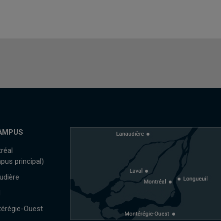
AMPUS
réal
pus principal)
udière
l
érégie-Ouest