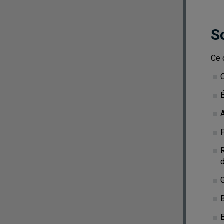
S
Ce 
O
R
G
E