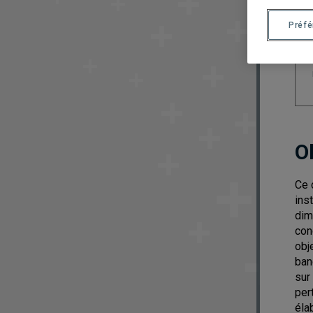
Préf
O
Ce 
ins
dim
con
obj
ban
sur
per
éla