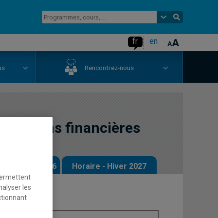
fr
en
us
Rencontrez-nous
stitutions financières
 - Automne 2026
Horaire - Hiver 2027
permettent
nalyser les
ctionnant