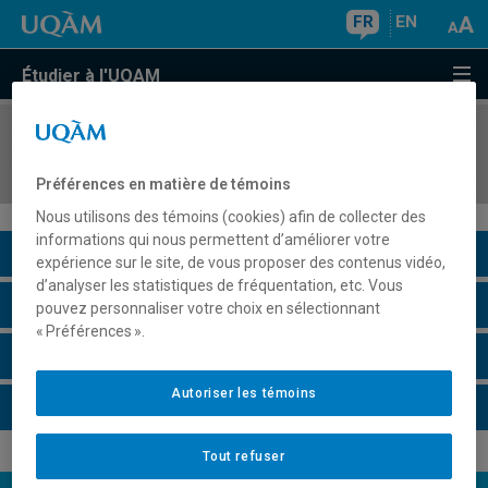
FR
EN
Étudier à l'UQAM
COURS
//
ECO3812
Économie du travail
Préférences en matière de témoins
Nous utilisons des témoins (cookies) afin de collecter des
informations qui nous permettent d’améliorer votre
Description du cours
expérience sur le site, de vous proposer des contenus vidéo,
d’analyser les statistiques de fréquentation, etc. Vous
Horaire - Été 2026
pouvez personnaliser votre choix en sélectionnant
« Préférences ».
Horaire - Automne 2026
Autoriser les témoins
Horaire - Hiver 2027
Tout refuser