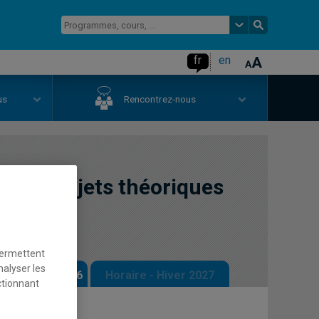
fr
en
us
Rencontrez-nous
 IV: Sujets théoriques
permettent
nalyser les
 - Automne 2026
Horaire - Hiver 2027
ctionnant