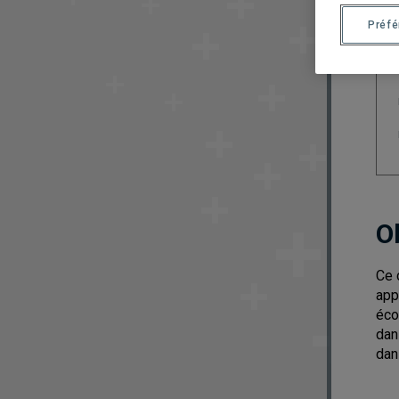
Préf
O
Ce 
app
éco
dan
dan