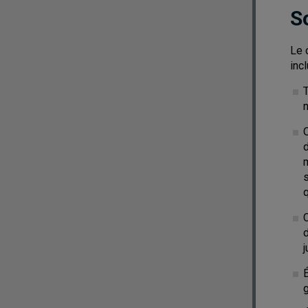
S
Le 
inc
T
O
d
q
C
d
j
g