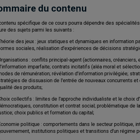
ommaire du contenu
contenu spécifique de ce cours pourra dépendre des spécialités d
lure des sujets parmi les suivants :
héorie des jeux : jeux statiques et dynamiques en information pa
normes sociales, réalisation d'expériences de décisions stratég
rganisations : conflits principal-agent (actionnaires, créanciers
'information imparfaite; contrats incitatifs (aléa moral et sélecti
modes de rémunération; révélation d'information privilégiée; str
stratégies de dissuasion de l'entrée de nouveaux concurrents et 
ualité des produits;
hoix collectifs : limites de l'approche individualiste et le choix d
émocratiques, constitution et contrat social; problématique de la
ustice; choix publics et formation du capital;
Économie politique : comportements dans le secteur politique, in
ouvernement, institutions politiques et transitions d'un régime pol