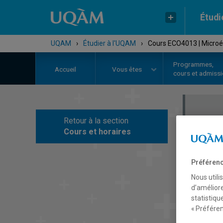
Étudi
UQAM
›
Étudier à l'UQAM
›
Cours ECO4013 | Microé
Programmes,
Accueil
Vous êtes
cours et admiss
Retour à la section
C
Cours et horaires
Préférenc
Nous utili
d’améliore
statistiqu
« Préféren