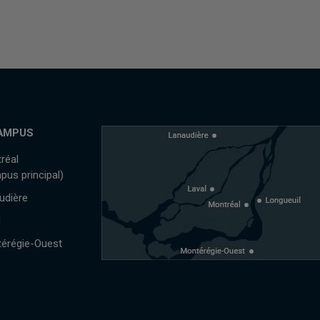
AMPUS
réal
pus principal)
udière
l
érégie-Ouest