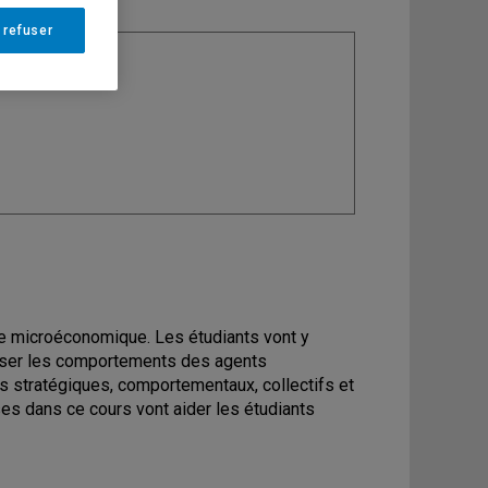
 refuser
ine
: Économie
se microéconomique. Les étudiants vont y
lyser les comportements des agents
stratégiques, comportementaux, collectifs et
es dans ce cours vont aider les étudiants