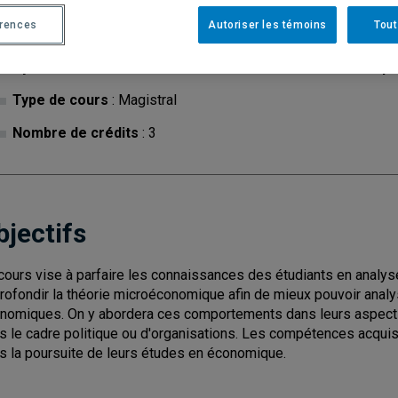
érences
Autoriser les témoins
Tout
Cycle
: 1
Discipl
Type de cours
: Magistral
Nombre de crédits
: 3
bjectifs
cours vise à parfaire les connaissances des étudiants en analy
rofondir la théorie microéconomique afin de mieux pouvoir ana
nomiques. On y abordera ces comportements dans leurs aspects 
s le cadre politique ou d'organisations. Les compétences acquis
s la poursuite de leurs études en économique.