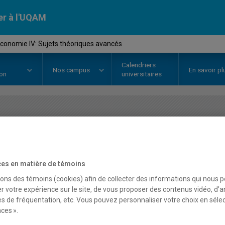
er à l'UQAM
conomie IV: Sujets théoriques avancés
Calendriers
Nos
campus
En savoir pl
ion
universitaires
OURS
//
ECO4013
-
Microéconomie
avancés
es en matière de témoins
sons des témoins (cookies) afin de collecter des informations qui nous 
r votre expérience sur le site, de vous proposer des contenus vidéo, d’a
Description
Horaire - Été 2026
Horaire
es de fréquentation, etc. Vous pouvez personnaliser votre choix en séle
ces ».