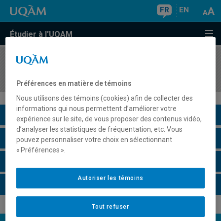
FR
EN
Étudier à l'UQAM
COURS
//
ECO4063
La pensée économique depuis le XXe siècle
Préférences en matière de témoins
Nous utilisons des témoins (cookies) afin de collecter des
informations qui nous permettent d’améliorer votre
Description du cours
expérience sur le site, de vous proposer des contenus vidéo,
d’analyser les statistiques de fréquentation, etc. Vous
Horaire - Été 2026
pouvez personnaliser votre choix en sélectionnant
« Préférences ».
Horaire - Automne 2026
Autoriser les témoins
Horaire - Hiver 2027
Tout refuser