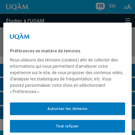
FR
EN
Étudier à l'UQAM
COURS
//
ECO4063
La pensée économique depuis le XXe siècle
Préférences en matière de témoins
Nous utilisons des témoins (cookies) afin de collecter des
informations qui nous permettent d’améliorer votre
Description du cours
expérience sur le site, de vous proposer des contenus vidéo,
d’analyser les statistiques de fréquentation, etc. Vous
Horaire - Été 2026
pouvez personnaliser votre choix en sélectionnant
« Préférences ».
Horaire - Automne 2026
Autoriser les témoins
Horaire - Hiver 2027
Tout refuser