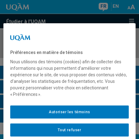
FR
EN
Étudier à l'UQAM
COURS
//
ECO450X
Questions économiques
Préférences en matière de témoins
Nous utilisons des témoins (cookies) afin de collecter des
informations qui nous permettent d’améliorer votre
Description du cours
expérience sur le site, de vous proposer des contenus vidéo,
d’analyser les statistiques de fréquentation, etc. Vous
Horaire - Été 2026
pouvez personnaliser votre choix en sélectionnant
« Préférences ».
Horaire - Automne 2026
Autoriser les témoins
Horaire - Hiver 2027
Tout refuser