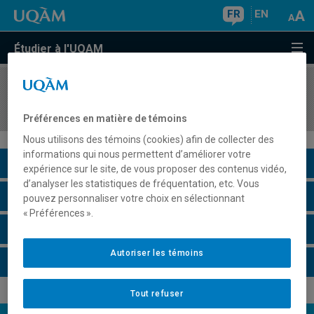
FR
EN
Étudier à l'UQAM
COURS
//
ECO4510
Économie du sport professionnel
Préférences en matière de témoins
Nous utilisons des témoins (cookies) afin de collecter des
informations qui nous permettent d’améliorer votre
Description du cours
expérience sur le site, de vous proposer des contenus vidéo,
d’analyser les statistiques de fréquentation, etc. Vous
Horaire - Été 2026
pouvez personnaliser votre choix en sélectionnant
« Préférences ».
Horaire - Automne 2026
Autoriser les témoins
Horaire - Hiver 2027
Tout refuser