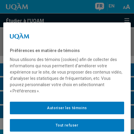
FR
EN
Étudier à l'UQAM
COURS
//
ECO5063
Économie, philosophie et science
Préférences en matière de témoins
Nous utilisons des témoins (cookies) afin de collecter des
informations qui nous permettent d’améliorer votre
Description du cours
expérience sur le site, de vous proposer des contenus vidéo,
d’analyser les statistiques de fréquentation, etc. Vous
Horaire - Été 2026
pouvez personnaliser votre choix en sélectionnant
« Préférences ».
Horaire - Automne 2026
Autoriser les témoins
Horaire - Hiver 2027
Tout refuser