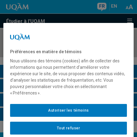
FR
EN
Étudier à l'UQAM
COURS
//
ECO5273
Économétrie III
Préférences en matière de témoins
Nous utilisons des témoins (cookies) afin de collecter des
informations qui nous permettent d’améliorer votre
Description du cours
expérience sur le site, de vous proposer des contenus vidéo,
d’analyser les statistiques de fréquentation, etc. Vous
Horaire - Été 2026
pouvez personnaliser votre choix en sélectionnant
« Préférences ».
Horaire - Automne 2026
Autoriser les témoins
Horaire - Hiver 2027
Tout refuser