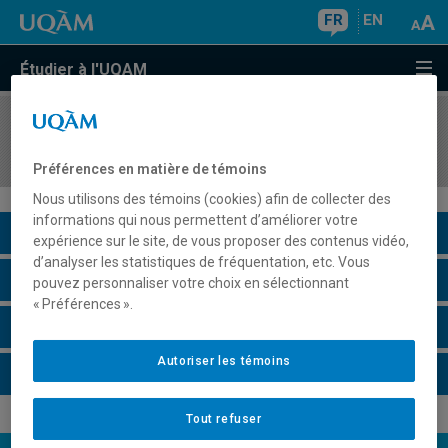
FR
EN
Étudier à l'UQAM
COURS
//
ECO5822
Économie industrielle
Préférences en matière de témoins
Nous utilisons des témoins (cookies) afin de collecter des
informations qui nous permettent d’améliorer votre
Description du cours
expérience sur le site, de vous proposer des contenus vidéo,
d’analyser les statistiques de fréquentation, etc. Vous
Horaire - Été 2026
pouvez personnaliser votre choix en sélectionnant
« Préférences ».
Horaire - Automne 2026
Autoriser les témoins
Horaire - Hiver 2027
Tout refuser