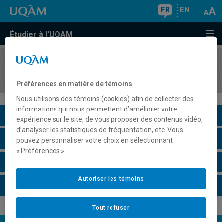
FR
EN
Étudier à l'UQAM
COURS
//
ECO8000
Économie du travail
Préférences en matière de témoins
Nous utilisons des témoins (cookies) afin de collecter des
informations qui nous permettent d’améliorer votre
Description du cours
expérience sur le site, de vous proposer des contenus vidéo,
d’analyser les statistiques de fréquentation, etc. Vous
Horaire - Été 2026
pouvez personnaliser votre choix en sélectionnant
« Préférences ».
Horaire - Automne 2026
Autoriser les témoins
Horaire - Hiver 2027
Tout refuser