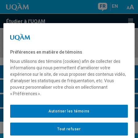
FR
EN
Étudier à l'UQAM
COURS
//
ECO8051
Commerce international
Préférences en matière de témoins
Nous utilisons des témoins (cookies) afin de collecter des
informations qui nous permettent d’améliorer votre
Description du cours
expérience sur le site, de vous proposer des contenus vidéo,
d’analyser les statistiques de fréquentation, etc. Vous
Horaire - Été 2026
pouvez personnaliser votre choix en sélectionnant
« Préférences ».
Horaire - Automne 2026
Autoriser les témoins
Horaire - Hiver 2027
Tout refuser