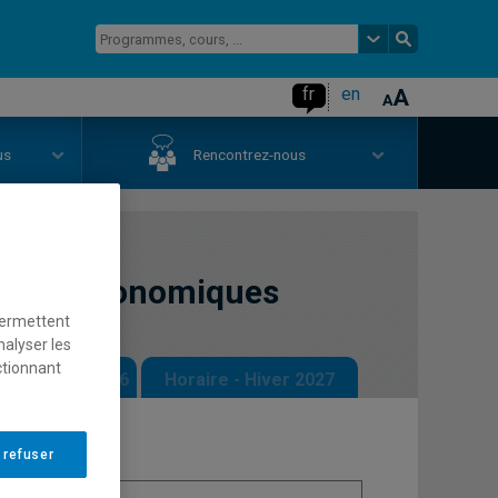
fr
en
us
Rencontrez-nous
tiques économiques
permettent
nalyser les
ctionnant
 - Automne 2026
Horaire - Hiver 2027
 refuser