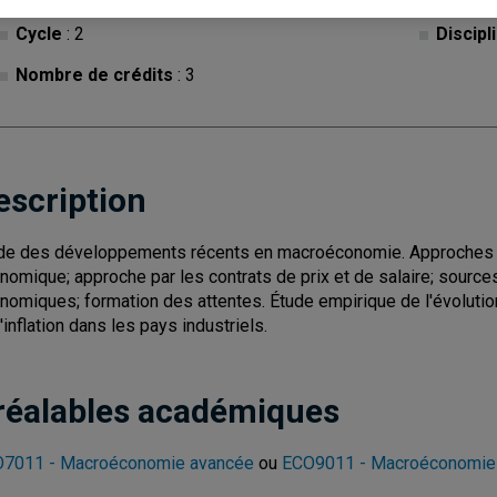
Cycle
: 2
Discipl
Nombre de crédits
: 3
escription
de des développements récents en macroéconomie. Approches d'é
nomique; approche par les contrats de prix et de salaire; sourc
nomiques; formation des attentes. Étude empirique de l'évoluti
l'inflation dans les pays industriels.
réalables académiques
7011 - Macroéconomie avancée
ou
ECO9011 - Macroéconomie 