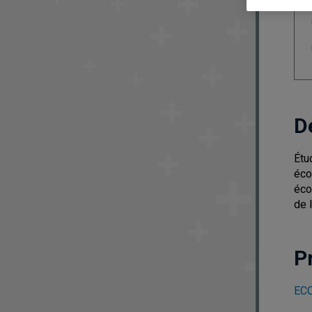
D
Étu
éco
éco
de 
P
ECO