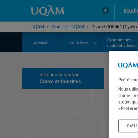
Étudi
UQAM
›
Étudier à l'UQAM
›
Cours ECO8061 | Cycle 
Programmes,
Accueil
Vous êtes
cours et admiss
Retour à la section
C
Préférenc
Cours et horaires
Nous utili
d’améliore
statistiqu
« Préféren
Préf