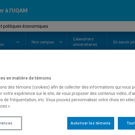
er à l'UQAM
et politiques économiques
Calendriers
Nos
campus
En savoir pl
ion
universitaires
OURS
//
ECO8061
-
Cycle et poli
es en matière de témoins
sons des témoins (cookies) afin de collecter des informations qui nous 
r votre expérience sur le site, de vous proposer des contenus vidéo, d’a
es de fréquentation, etc. Vous pouvez personnaliser votre choix en séle
Description
Horaire - Été 2026
Horaire
ces ».
érences
Autoriser les témoins
Tout