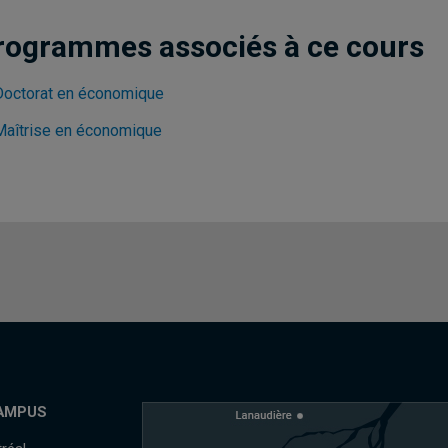
rogrammes associés à ce cours
Doctorat en économique
Maîtrise en économique
AMPUS