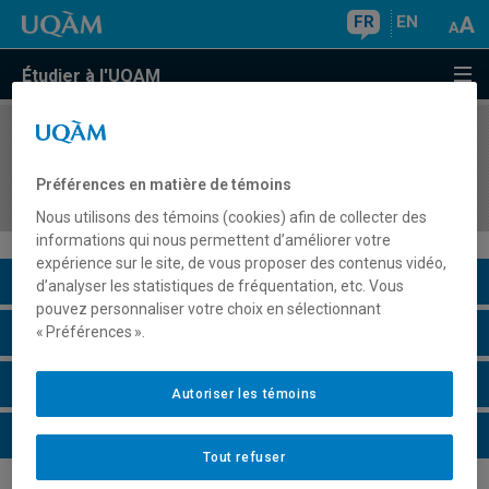
FR
EN
Étudier à l'UQAM
COURS
//
EDM2060
Évaluation des pratiques et des usages des
Préférences en matière de témoins
productions culturelles
Nous utilisons des témoins (cookies) afin de collecter des
informations qui nous permettent d’améliorer votre
expérience sur le site, de vous proposer des contenus vidéo,
Description du cours
d’analyser les statistiques de fréquentation, etc. Vous
pouvez personnaliser votre choix en sélectionnant
Horaire - Été 2026
« Préférences ».
Horaire - Automne 2026
Autoriser les témoins
Horaire - Hiver 2027
Tout refuser