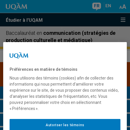
FR
EN
Étudier à l'UQAM
Baccalauréat en
communication (stratégies de
production culturelle et médiatique)
Préférences en matière de témoins
Une version plus récente de ce programme est
disponible.
Cliquez ici pour la consulter
.
Nous utilisons des témoins (cookies) afin de collecter des
informations qui nous permettent d’améliorer votre
expérience sur le site, de vous proposer des contenus vidéo,
Présentation du programme
d’analyser les statistiques de fréquentation, etc. Vous
pouvez personnaliser votre choix en sélectionnant
Conditions d'admission
« Préférences ».
Cours à suivre et horaires
Autoriser les témoins