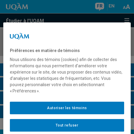
FR
EN
Étudier à l'UQAM
COURS
//
EDM4522
Oeuvres marquantes en télévision
Préférences en matière de témoins
Nous utilisons des témoins (cookies) afin de collecter des
informations qui nous permettent d’améliorer votre
Description du cours
expérience sur le site, de vous proposer des contenus vidéo,
d’analyser les statistiques de fréquentation, etc. Vous
Horaire - Été 2026
pouvez personnaliser votre choix en sélectionnant
« Préférences ».
Horaire - Automne 2026
Autoriser les témoins
Horaire - Hiver 2027
Tout refuser