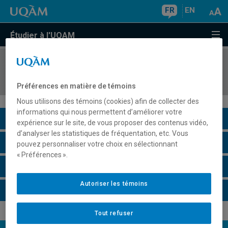
FR
EN
Étudier à l'UQAM
COURS
//
EDM4522
Oeuvres marquantes en télévision
Préférences en matière de témoins
Nous utilisons des témoins (cookies) afin de collecter des
informations qui nous permettent d’améliorer votre
Description du cours
expérience sur le site, de vous proposer des contenus vidéo,
d’analyser les statistiques de fréquentation, etc. Vous
Horaire - Été 2026
pouvez personnaliser votre choix en sélectionnant
« Préférences ».
Horaire - Automne 2026
Autoriser les témoins
Horaire - Hiver 2027
Tout refuser