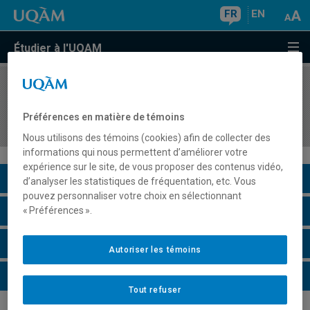
FR
EN
Étudier à l'UQAM
COURS
//
EFA7800
Environnement social, scolaire et éducatif de la
Préférences en matière de témoins
formation des adultes au Québec
Nous utilisons des témoins (cookies) afin de collecter des
informations qui nous permettent d’améliorer votre
expérience sur le site, de vous proposer des contenus vidéo,
Description du cours
d’analyser les statistiques de fréquentation, etc. Vous
pouvez personnaliser votre choix en sélectionnant
Horaire - Été 2026
« Préférences ».
Horaire - Automne 2026
Autoriser les témoins
Horaire - Hiver 2027
Tout refuser