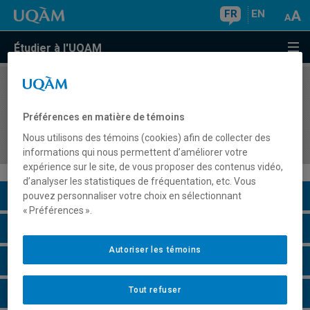
FR
EN
Étudier à l'UQAM
COURS
//
EFA7867
Pratique supervisée I : Encadrement des élèves
Préférences en matière de témoins
et gestion de classe en mathématiques en
Nous utilisons des témoins (cookies) afin de collecter des
formation générale des adultes
informations qui nous permettent d’améliorer votre
expérience sur le site, de vous proposer des contenus vidéo,
d’analyser les statistiques de fréquentation, etc. Vous
Description du cours
pouvez personnaliser votre choix en sélectionnant
« Préférences ».
Horaire - Été 2026
Autoriser les témoins
Horaire - Automne 2026
Tout refuser
Horaire - Hiver 2027