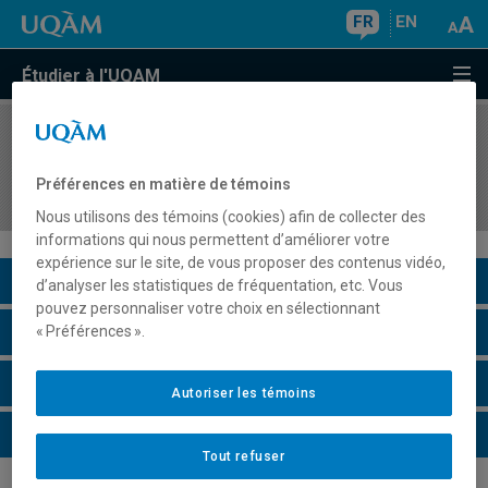
FR
EN
Étudier à l'UQAM
COURS
//
EFA7950
Conception et élaboration de systèmes et
Préférences en matière de témoins
dispositifs de formation des adultes
Nous utilisons des témoins (cookies) afin de collecter des
informations qui nous permettent d’améliorer votre
expérience sur le site, de vous proposer des contenus vidéo,
Description du cours
d’analyser les statistiques de fréquentation, etc. Vous
pouvez personnaliser votre choix en sélectionnant
Horaire - Été 2026
« Préférences ».
Horaire - Automne 2026
Autoriser les témoins
Horaire - Hiver 2027
Tout refuser