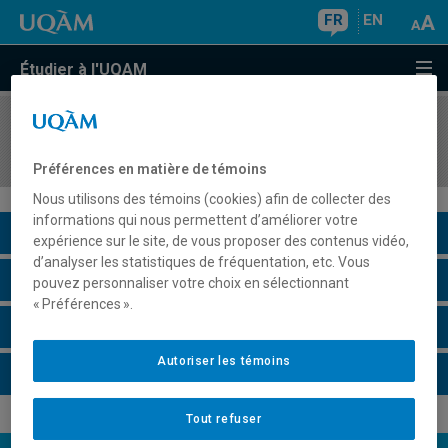
FR
EN
Étudier à l'UQAM
COURS
//
ENV7110
Évaluation des impacts environnementaux
Préférences en matière de témoins
Nous utilisons des témoins (cookies) afin de collecter des
informations qui nous permettent d’améliorer votre
Description du cours
expérience sur le site, de vous proposer des contenus vidéo,
d’analyser les statistiques de fréquentation, etc. Vous
Horaire - Été 2026
pouvez personnaliser votre choix en sélectionnant
« Préférences ».
Horaire - Automne 2026
Autoriser les témoins
Horaire - Hiver 2027
Tout refuser