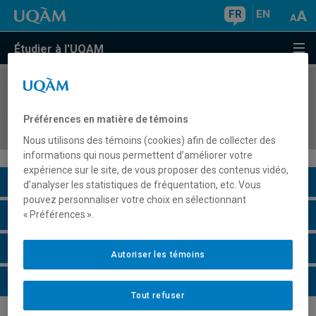
FR
EN
Étudier à l'UQAM
COURS
//
ERG7100
Atelier d'intervention ergonomique 1 : processus
Préférences en matière de témoins
et contextes
Nous utilisons des témoins (cookies) afin de collecter des
informations qui nous permettent d’améliorer votre
expérience sur le site, de vous proposer des contenus vidéo,
Description du cours
d’analyser les statistiques de fréquentation, etc. Vous
pouvez personnaliser votre choix en sélectionnant
Horaire - Été 2026
« Préférences ».
Horaire - Automne 2026
Autoriser les témoins
Horaire - Hiver 2027
Tout refuser