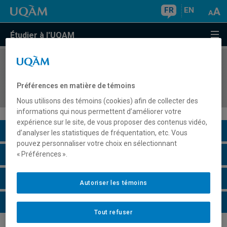
FR
EN
Étudier à l'UQAM
COURS
//
ESP2800
L'espagnol à travers l'histoire de l'Espagne et de
Préférences en matière de témoins
l'Amérique latine
Nous utilisons des témoins (cookies) afin de collecter des
informations qui nous permettent d’améliorer votre
expérience sur le site, de vous proposer des contenus vidéo,
Description du cours
d’analyser les statistiques de fréquentation, etc. Vous
pouvez personnaliser votre choix en sélectionnant
Horaire - Été 2026
« Préférences ».
Horaire - Automne 2026
Autoriser les témoins
Horaire - Hiver 2027
Tout refuser