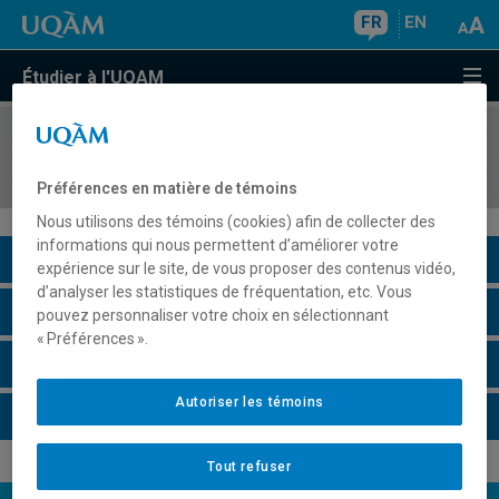
FR
EN
Étudier à l'UQAM
COURS
//
ESP3400
L'espagnol à travers le cinéma hispanophone
Préférences en matière de témoins
Nous utilisons des témoins (cookies) afin de collecter des
informations qui nous permettent d’améliorer votre
Description du cours
expérience sur le site, de vous proposer des contenus vidéo,
d’analyser les statistiques de fréquentation, etc. Vous
Horaire - Été 2026
pouvez personnaliser votre choix en sélectionnant
« Préférences ».
Horaire - Automne 2026
Autoriser les témoins
Horaire - Hiver 2027
Tout refuser